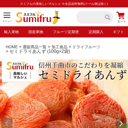
スミフルの美味しいマルシェ ※全品送料無料(クール便は除く)
輸入果物
国産果物
フルーツ定期便
定期購入
ギフト
HOME
通販商品一覧
加工食品
ドライフルーツ
セミドライあんず (100g×2袋)