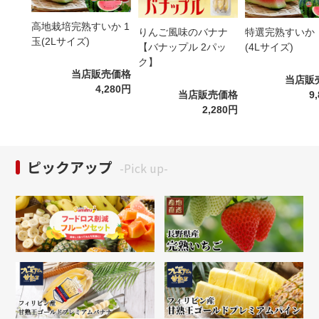
高地栽培完熟すいか 1
特選完熟すいか
りんご風味のバナナ
玉(2Lサイズ)
(4Lサイズ)
【バナップル 2パッ
ク】
当店販売価格
当店販
4,280円
9
当店販売価格
2,280円
ピックアップ
-Pick up-