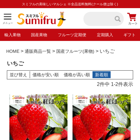
スミフルの美味しいマルシェ ※全品送料無料(クール便は除く)
輸入果物
国産果物
フルーツ定期便
定期購入
ギフト
いちご
HOME
通販商品一覧
国産フルーツ(果物)
いちご
並び替え
価格が安い順
価格が高い順
新着順
2
件中
1
-
2
件表示