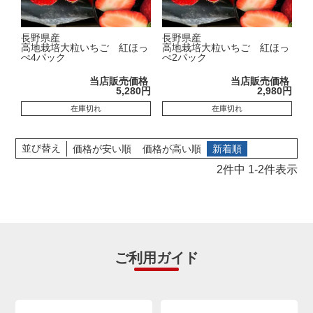
長野県産
長野県産
高地栽培大粒いちご 紅ほっ
高地栽培大粒いちご 紅ほっ
ぺ4パック
ぺ2パック
当店販売価格
当店販売価格
5,280
2,980
在庫切れ
在庫切れ
並び替え
価格が安い順
価格が高い順
新着順
2
件中
1
-
2
件表示
ご利用ガイド