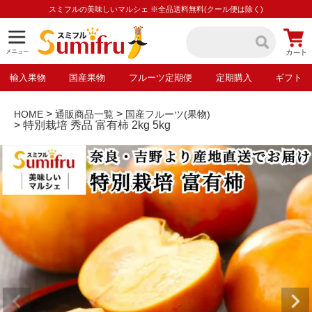
スミフルの美味しいマルシェ ※全品送料無料(クール便は除く)
輸入果物
国産果物
フルーツ定期便
定期購入
ギフト
HOME
通販商品一覧
国産フルーツ(果物)
特別栽培 秀品 富有柿 2kg 5kg