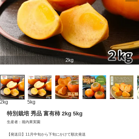
2kg
2kg
5kg
特別栽培 秀品 富有柿 2kg 5kg
生産者：堀内果実園
【発送日】11月中旬から下旬にかけて順次発送