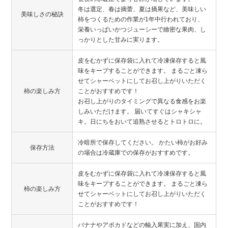
冬は選定、春は摘蕾、夏は摘果など、美味しい
美味しさの秘訣
柿をつくるための作業が1年中行われており、
栄養いっぱいかつジューシーで緻密な果肉、し
っかりとした甘みに実ります。
皮をむかずに保存袋に入れて冷凍保存すると風
味をキープすることができます。 まるごと凍ら
せてシャーベットにしてお召し上がりいただく
柿の楽しみ方
ことがおすすめです！
お召し上がりのタイミングで異なる食感をお楽
しみいただけます。 届いてすぐはシャキシャ
キ。日にちをおいて追熟させるとトロトロに。
冷暗所で保存してください。 かたい柿がお好み
保存方法
の場合は冷蔵庫での保存がおすすめです。
皮をむかずに保存袋に入れて冷凍保存すると風
味をキープすることができます。 まるごと凍ら
柿の楽しみ方
せてシャーベットにしてお召し上がりいただく
ことがおすすめです！
バナナやアボカドなどの輸入果実に加え、国内