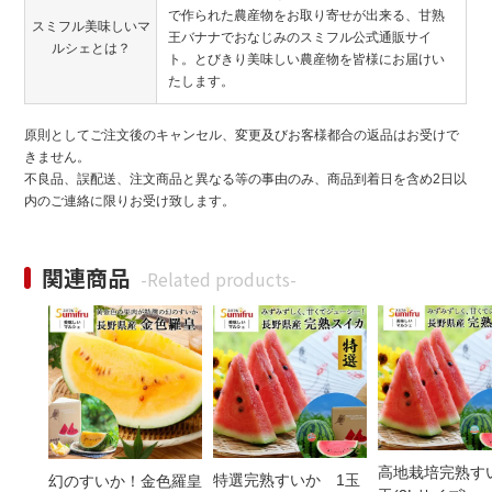
で作られた農産物をお取り寄せが出来る、甘熟
スミフル美味しいマ
王バナナでおなじみのスミフル公式通販サイ
ルシェとは？
ト。とびきり美味しい農産物を皆様にお届けい
たします。
原則としてご注文後のキャンセル、変更及びお客様都合の返品はお受けで
きません。
不良品、誤配送、注文商品と異なる等の事由のみ、商品到着日を含め2日以
内のご連絡に限りお受け致します。
関連商品
-Related products-
高地栽培完熟すい
特選完熟すいか 1玉
幻のすいか！金色羅皇