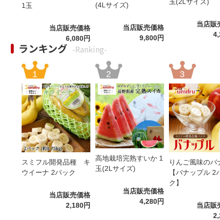
玉(2Lサイズ)
(4Lサイズ)
1玉
当店販
当店販売価格
当店販売価格
4
9,800円
6,080円
ランキング
-Ranking-
高地栽培完熟すいか 1
スミフル開発品種 キ
りんご風味のバ
玉(2Lサイズ)
ウイーナ 2パック
【バナップル 2
ク】
当店販売価格
当店販売価格
4,280円
2,180円
当店販
2