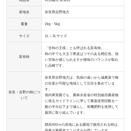
産地名
奈良県吉野地方
重量
2kg・5kg
サイズ
2L～3Lサイズ
「甘柿の王様」とも呼ばれる富有柿。
柿の中でも大玉で果皮はツヤのある橙紅色。強
富有柿
い甘味が感じられますが後味のバランスが取れ
た品種です。
奈良県吉野地方は、気候の違いから減農薬で梅
の生産が可能な地域として注目を集めていま
す。
奈良・吉野の柿につ
堀内果実園でも、農林水産省の特別栽培農産物
いて
に係るガイドラインに準じて農薬使用回数を一
般の半分以下まで減らし、有機肥料を使用して
栽培に取り組んでいます。
標高400ｍの高地にある園地で栽培される柿は、
昼夜の寒暖差でより甘みが増しています。