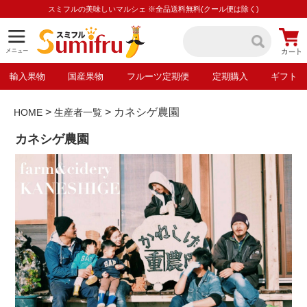
スミフルの美味しいマルシェ ※全品送料無料(クール便は除く)
輸入果物
国産果物
フルーツ定期便
定期購入
ギフト
カネシゲ農園
HOME
生産者一覧
カネシゲ農園