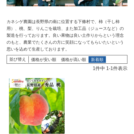
カネシゲ農園は長野県の南に位置する下條村で、柿（干し柿
用）、桃、梨、りんごを栽培、また加工品（ジュースなど）の
製造を行っております。良い果物は良い土作りからという理念
のもと、農業でたくさんの方に笑顔になってもらいたいという
思いを込めて生産しております。
並び替え
価格が安い順
価格が高い順
新着順
1
件中
1
-
1
件表示