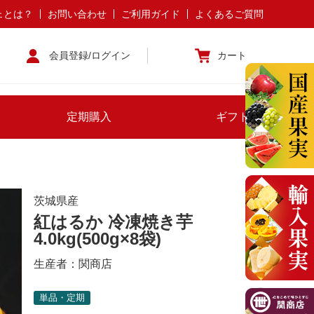
ェとは？
お問い合わせ
ご利用ガイド
よくあるご質問
会員登録/ログイン
カート
定期購入
ギフト
茨城県産
紅はるか 冷凍焼き芋
4.0kg(500g×8袋)
生産者：
関商店
単品・定期