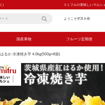
く)
スミフルの美味しいマルシ
ようこそ
ゲスト
様
国産果物
フルーツ定期便
はるか 冷凍焼き芋 4.0kg(500g×8袋)