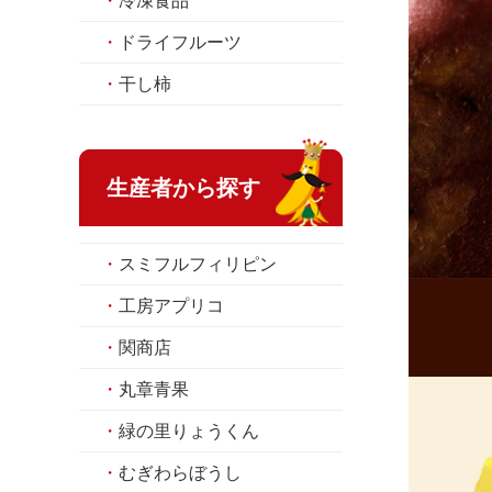
・
冷凍食品
・
ドライフルーツ
・
干し柿
生産者から探す
・
スミフルフィリピン
・
工房アプリコ
・
関商店
・
丸章青果
・
緑の里りょうくん
・
むぎわらぼうし