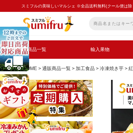
スミフルの美味しいマルシェ ※全品送料無料(クール便は除
商品一覧
輸入果物
HOME
通販商品一覧
加工食品
冷凍焼き芋
紅