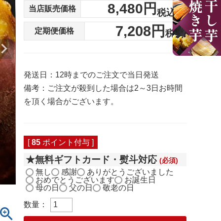
8,480
当店販売価格
税込
7,208
定期便価格
税込
発送日：12時までのご注文で当日発送
備考：ご注文が殺到した場合は2～3日お時間
を頂く場合がございます。
[
85
ポイント付与 ]
★無料ギフトカード・熨斗対応
(必須)
無し
感謝
ありがとうございました
おめでとうございます
お誕生日
母の日
父の日
敬老の日