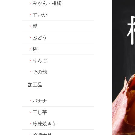
・
みかん・柑橘
・
すいか
・
梨
・
ぶどう
・
桃
・
りんご
・
その他
加工品
・
バナナ
・
干し芋
・
冷凍焼き芋