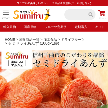
スミフルの美味しいマルシェ ※全品送料無料(クール便は除く)
輸入果物
国産果物
フルーツ定期便
定期購入
ギフト
HOME
通販商品一覧
加工食品
ドライフルーツ
セミドライあんず (100g×1袋)