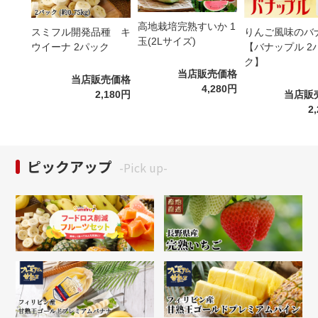
高地栽培完熟すいか 1
スミフル開発品種 キ
りんご風味のバ
玉(2Lサイズ)
ウイーナ 2パック
【バナップル 2
ク】
当店販売価格
当店販売価格
4,280円
2,180円
当店販
2
ピックアップ
-Pick up-