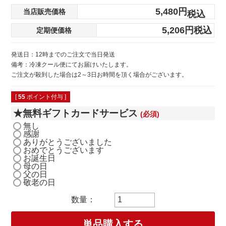
5,480
当店販売価格
税込
5,206
税込
定期便価格
発送日：12時までのご注文で当日発送
備考：冷凍クール便にてお届けいたします。
ご注文が殺到した場合は2～3日お時間を頂く場合がございます。
[
55
ポイント付与 ]
★無料ギフトカードサービス
(必須)
無し
感謝
ありがとうございました
おめでとうございます
お誕生日
母の日
父の日
敬老の日
単品購入する