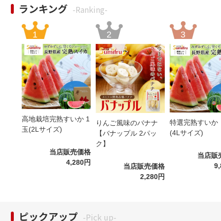
ランキング
-Ranking-
高地栽培完熟すいか 1
特選完熟すいか
りんご風味のバナナ
玉(2Lサイズ)
(4Lサイズ)
【バナップル 2パッ
ク】
当店販売価格
当店販
4,280円
9
当店販売価格
2,280円
ピックアップ
-Pick up-