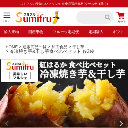
スミフルの美味しいマルシェ ※全品送料無料(クール便は除く)
輸入果物
国産果物
フルーツ定期便
定期購入
ギフト
HOME
通販商品一覧
加工食品
干し芋
冷凍焼き芋&干し芋食べ比べセット 各2袋