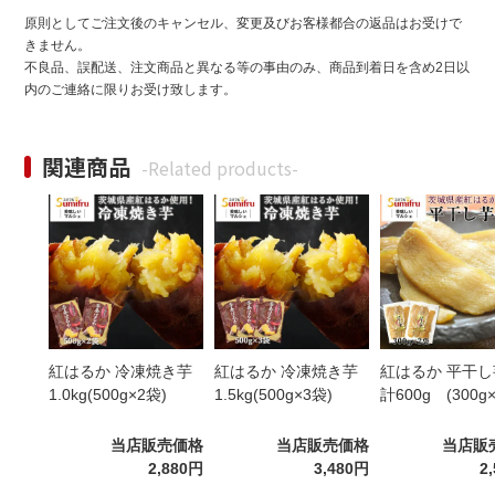
原則としてご注文後のキャンセル、変更及びお客様都合の返品はお受けで
きません。
不良品、誤配送、注文商品と異なる等の事由のみ、商品到着日を含め2日以
内のご連絡に限りお受け致します。
関連商品
-Related products-
紅はるか 冷凍焼き芋
紅はるか 冷凍焼き芋
紅はるか 平干し
1.0kg(500g×2袋)
1.5kg(500g×3袋)
計600g (300g
当店販売価格
当店販売価格
当店販
2,880円
3,480円
2