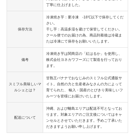
丁寧に仕上げました。
冷凍焼き芋：要冷凍 -18℃以下で保存してくだ
さい。
保存方法
干し芋：高温多湿を避けて保管してください。
クール便でのお届けの為、商品到着後は冷蔵ま
たは冷凍にて保存をお願いいたします。
冷凍焼き芋は関商店の「紅はるか」を使用し、
備考
株式会社ヨネカワフーズにて製造を行っており
ます。
甘熟王バナナでおなじみのスミフル公式通販サ
スミフル美味しいマ
イト。自然の力と生産者みなさんの力によって
ルシェとは？
育てられた、 輸入・国産のとびきり美味しいフ
ルーツを皆様にお届けいたします。
沖縄、および離島エリアは配送不可となってお
ります。対象エリアのご注文後についてはキャ
配送について
ンセルとさせていただきます。予めご了承いた
だきますようお願い申し上げます。