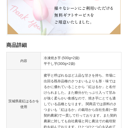
商品詳細
冷凍焼き芋 (500g×2袋)
内容
平干し芋(300g×2袋)
蜜芋と呼ばれるほど上品な甘さを持ち、市場に
出回る既存品種のさつまいもよりも形・味では
るかに優れていることから「紅はるか」と名付
けられました。また糖分がたっぷり入って甘み
が強く柔らかい食感なので、焼き芋にとても適
茨城県産紅はるかを
している品種となります。 関商店では原料のさ
使用
つまいも「紅はるか」の栽培から自社生産(一部
契約農家)で一貫して行っております。また契約
農家に対しても自社農場と同じ農法での栽培契
約を結んでおります。ひとつひとつ心を込めて