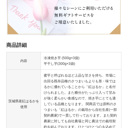
商品詳細
冷凍焼き芋 (500g×3袋)
内容
平干し芋(300g×3袋)
蜜芋と呼ばれるほど上品な甘さを持ち、市場に
出回る既存品種のさつまいもよりも形・味では
るかに優れていることから「紅はるか」と名付
けられました。また糖分がたっぷり入って甘み
が強く柔らかい食感なので、焼き芋にとても適
茨城県産紅はるかを
している品種となります。 関商店では原料のさ
使用
つまいも「紅はるか」の栽培から自社生産(一部
契約農家)で一貫して行っております。また契約
農家に対しても自社農場と同じ農法での栽培契
約を結んでおります。ひとつひとつ心を込めて