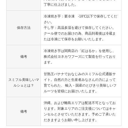
丁寧に仕上げました。
冷凍焼き芋：要冷凍 -18℃以下で保存してくだ
さい。
保存方法
干し芋：高温多湿を避けて保存してください。
クール便でのお届けの為、商品到着後は冷蔵ま
たは冷凍にて保存をお願いいたします。
冷凍焼き芋は関商店の「紅はるか」を使用し、
備考
株式会社ヨネカワフーズにて製造を行っており
ます。
甘熟王バナナでおなじみのスミフル公式通販サ
スミフル美味しいマ
イト。自然の力と生産者みなさんの力によって
ルシェとは？
育てられた、 輸入・国産のとびきり美味しいフ
ルーツを皆様にお届けいたします。
沖縄、および離島エリアは配送不可となってお
ります。対象エリアのご注文後についてはキャ
備考
ンセルとさせていただきます。予めご了承いた
だきますようお願い申し上げます。