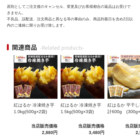
原則としてご注文後のキャンセル、変更及びお客様都合の返品はお受けで
きません。
不良品、誤配送、注文商品と異なる等の事由のみ、商品到着日を含め2日以
内のご連絡に限りお受け致します。
関連商品
-Related products-
紅はるか 冷凍焼き芋
紅はるか 冷凍焼き芋
紅はるか 平干し
1.0kg(500g×2袋)
1.5kg(500g×3袋)
計600g (300g
当店販売価格
当店販売価格
当店販
2,880円
3,480円
2