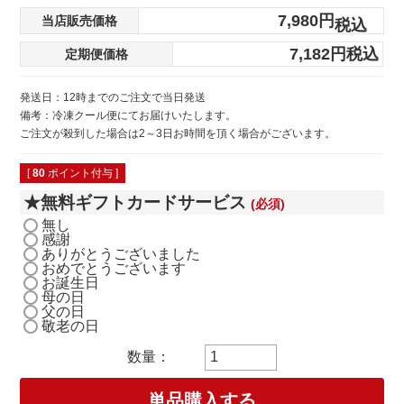
7,980
当店販売価格
税込
7,182
税込
定期便価格
発送日：12時までのご注文で当日発送
備考：冷凍クール便にてお届けいたします。
ご注文が殺到した場合は2～3日お時間を頂く場合がございます。
[
80
ポイント付与 ]
★無料ギフトカードサービス
(必須)
無し
感謝
ありがとうございました
おめでとうございます
お誕生日
母の日
父の日
敬老の日
単品購入する