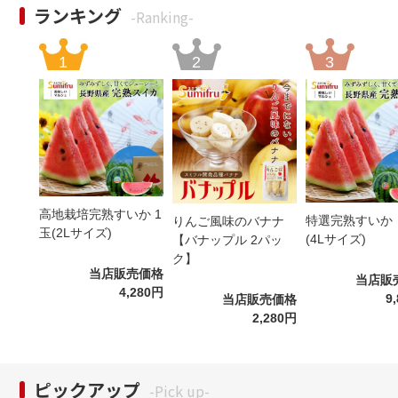
ランキング
-Ranking-
高地栽培完熟すいか 1
特選完熟すいか
りんご風味のバナナ
玉(2Lサイズ)
(4Lサイズ)
【バナップル 2パッ
ク】
当店販売価格
当店販
4,280円
9
当店販売価格
2,280円
ピックアップ
-Pick up-