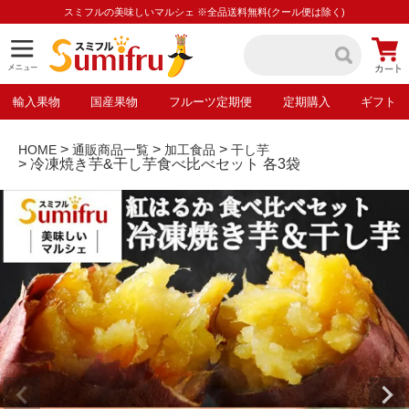
スミフルの美味しいマルシェ ※全品送料無料(クール便は除く)
輸入果物
国産果物
フルーツ定期便
定期購入
ギフト
HOME
通販商品一覧
加工食品
干し芋
冷凍焼き芋&干し芋食べ比べセット 各3袋