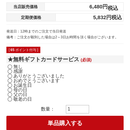
6,480
当店販売価格
税込
5,832
税込
定期便価格
発送日：12時までのご注文で当日発送
備考：ご注文が殺到した場合は2～3日お時間を頂く場合がございます。
[
65
ポイント付与 ]
★無料ギフトカードサービス
(必須)
無し
感謝
ありがとうございました
おめでとうございます
お誕生日
母の日
父の日
敬老の日
単品購入する