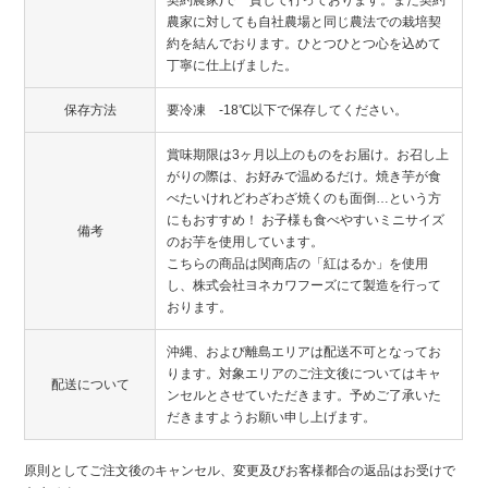
契約農家)で一貫して行っております。また契約
農家に対しても自社農場と同じ農法での栽培契
約を結んでおります。ひとつひとつ心を込めて
丁寧に仕上げました。
保存方法
要冷凍 -18℃以下で保存してください。
賞味期限は3ヶ月以上のものをお届け。お召し上
がりの際は、お好みで温めるだけ。焼き芋が食
べたいけれどわざわざ焼くのも面倒…という方
にもおすすめ！ お子様も食べやすいミニサイズ
備考
のお芋を使用しています。
こちらの商品は関商店の「紅はるか」を使用
し、株式会社ヨネカワフーズにて製造を行って
おります。
沖縄、および離島エリアは配送不可となってお
ります。対象エリアのご注文後についてはキャ
配送について
ンセルとさせていただきます。予めご了承いた
だきますようお願い申し上げます。
原則としてご注文後のキャンセル、変更及びお客様都合の返品はお受けで