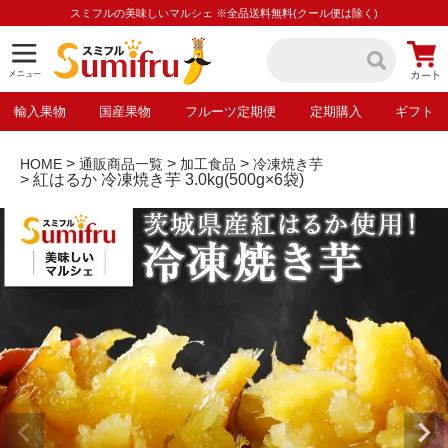
スミフルの美味しいマルシェ ※全品送料無料(クール便は除く)
輸入果物
国産果物
フルーツ定期便
定期購入
ギフト
HOME
通販商品一覧
加工食品
冷凍焼き芋
紅はるか 冷凍焼き芋 3.0kg(500g×6袋)