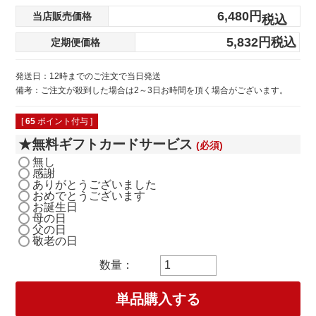
6,480
当店販売価格
税込
5,832
税込
定期便価格
発送日：12時までのご注文で当日発送
備考：ご注文が殺到した場合は2～3日お時間を頂く場合がございます。
[
65
ポイント付与 ]
★無料ギフトカードサービス
(必須)
無し
感謝
ありがとうございました
おめでとうございます
お誕生日
母の日
父の日
敬老の日
単品購入する