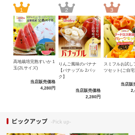
高地栽培完熟すいか 1
りんご風味のバナナ
スミフルお試し
玉(2Lサイズ)
【バナップル 2パッ
ツセット(ご自宅
ク】
当店販売価格
当店販
4,280円
当店販売価格
2
2,280円
ピックアップ
-Pick up-