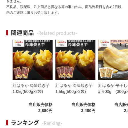
きません。
不良品、誤配送、注文商品と異なる等の事由のみ、商品到着日を含め2日以
内のご連絡に限りお受け致します。
関連商品
-Related products-
紅はるか 冷凍焼き芋
紅はるか 冷凍焼き芋
紅はるか 平干し
1.0kg(500g×2袋)
1.5kg(500g×3袋)
計600g (300g
当店販売価格
当店販売価格
当店販
2,880円
3,480円
2
ランキング
-Ranking-