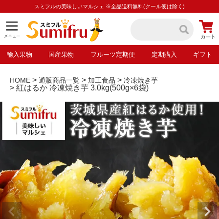
スミフルの美味しいマルシェ ※全品送料無料(クール便は除く)
輸入果物
国産果物
フルーツ定期便
定期購入
ギフト
HOME
通販商品一覧
加工食品
冷凍焼き芋
紅はるか 冷凍焼き芋 3.0kg(500g×6袋)