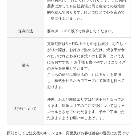
契約農家)で一貫して行っております。また契約
農家に対しても自社農場と同じ農法での栽培契
約を結んでおります。ひとつひとつ心を込めて
丁寧に仕上げました。
保存方法
要冷凍 -18℃以下で保存してください。
賞味期限は3ヶ月以上のものをお届け。お召し上
がりの際は、お好みで温めるだけ。焼き芋が食
べたいけれどわざわざ焼くのも面倒…という方
にもおすすめ！ お子様も食べやすいミニサイズ
備考
のお芋を使用しています。
こちらの商品は関商店の「紅はるか」を使用
し、株式会社ヨネカワフーズにて製造を行って
おります。
沖縄、および離島エリアは配送不可となってお
ります。対象エリアのご注文後についてはキャ
配送について
ンセルとさせていただきます。予めご了承いた
だきますようお願い申し上げます。
原則としてご注文後のキャンセル、変更及びお客様都合の返品はお受けで