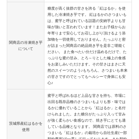
糖度が高く抜群の甘さを誇る「紅はるか」を使
用した冷凍焼き芋です。 紅はるかのさつまいも
は、蜜芋と呼ばれている話題の安納芋よりも甘
味が強いと言われています！またお子様からお
年寄りまで安心してお召し上がり頂けるよう添
加物を一切使用しておりません。たっぷりと密
関商店の冷凍焼き芋
が詰まった関商店の絶品焼き芋を是非ご堪能く
について
ださい。 また食べたい分だけ温めるだけで、た
っぷりな蜜の甘み、とろ～りとした極上の食感
をお楽しみいただけます。その甘さはまさに天
然のスイーツのよう♪もちろん、さつまいも本来
の甘さですのでとってもヘルシーで身体にも安
心♪
蜜芋と呼ばれるほど上品な甘さを持ち、市場に
出回る既存品種のさつまいもよりも形・味では
るかに優れていることから「紅はるか」と名付
けられました。また糖分がたっぷり入って甘み
が強く柔らかい食感なので、焼き芋にとても適
茨城県産紅はるかを
している品種となります。 関商店では原料のさ
使用
つまいも「紅はるか」の栽培から自社生産(一部