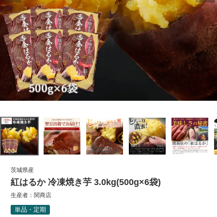
茨城県産
紅はるか 冷凍焼き芋 3.0kg(500g×6袋)
生産者：
関商店
単品・定期