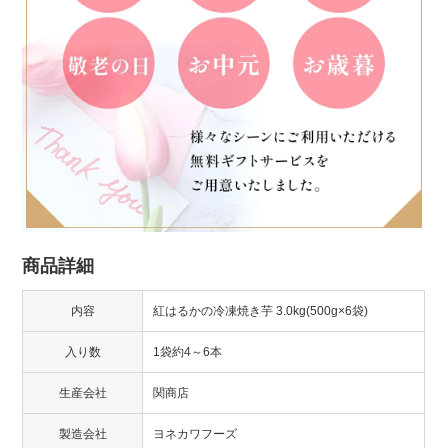
商品詳細
内容
紅はるかの冷凍焼き芋 3.0kg(500g×6袋)
入り数
1袋約4～6本
生産会社
関商店
製造会社
ヨネカワフーズ