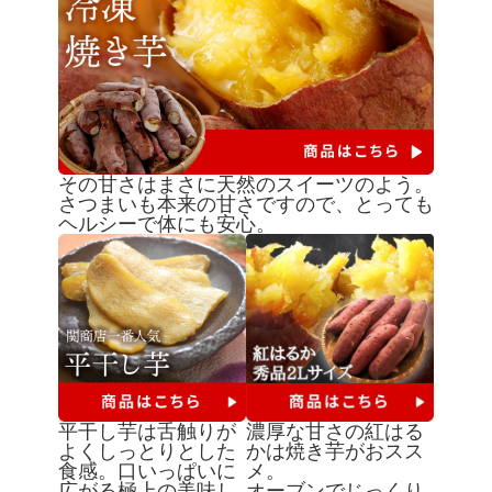
その甘さはまさに天然のスイーツのよう。
さつまいも本来の甘さですので、とっても
ヘルシーで体にも安心。
平干し芋は舌触りが
濃厚な甘さの紅はる
よくしっとりとした
かは焼き芋がおスス
食感。口いっぱいに
メ。
広がる極上の美味し
オーブンでじっくり