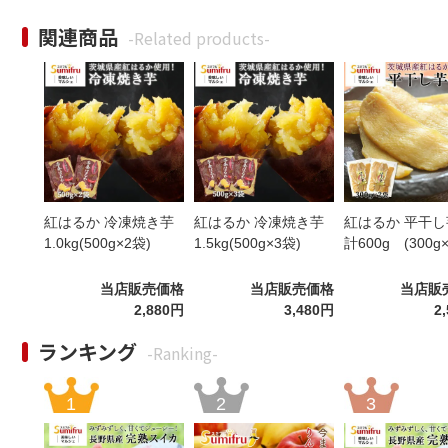
関連商品
-Related products-
紅はるか 冷凍焼き芋
紅はるか 冷凍焼き芋
紅はるか 平干し
1.0kg(500g×2袋)
1.5kg(500g×3袋)
計600g (300g
当店販売価格
当店販売価格
当店販
2,880円
3,480円
2
ランキング
-Ranking-