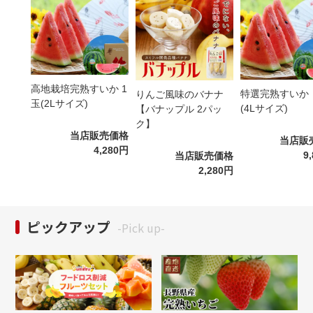
高地栽培完熟すいか 1
特選完熟すいか
りんご風味のバナナ
玉(2Lサイズ)
(4Lサイズ)
【バナップル 2パッ
ク】
当店販売価格
当店販
4,280円
9
当店販売価格
2,280円
ピックアップ
-Pick up-