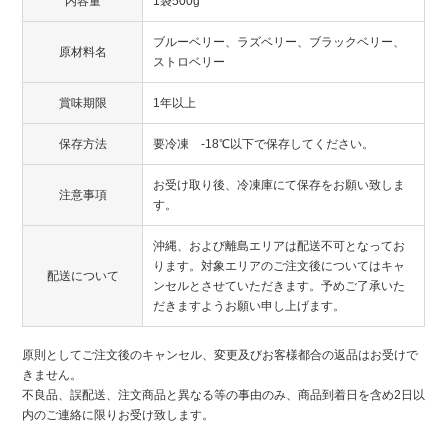
内容量
1袋500g
ブルーベリー、ラズベリー、ブラックベリー、
原材料名
ストロベリー
賞味期限
1年以上
保存方法
要冷凍 -18℃以下で保存してください。
お受け取り後、冷凍庫にて保存をお願い致しま
注意事項
す。
沖縄、および離島エリアは配送不可となってお
ります。対象エリアのご注文後についてはキャ
配送について
ンセルとさせていただきます。予めご了承いた
だきますようお願い申し上げます。
原則としてご注文後のキャンセル、変更及びお客様都合の返品はお受けで
きません。
不良品、誤配送、注文商品と異なる等の事由のみ、商品到着日を含め2日以
内のご連絡に限りお受け致します。