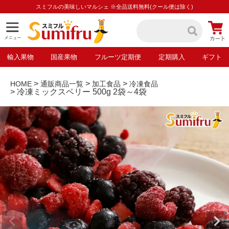
スミフルの美味しいマルシェ ※全品送料無料(クール便は除く)
輸入果物
国産果物
フルーツ定期便
定期購入
ギフト
HOME
通販商品一覧
加工食品
冷凍食品
冷凍ミックスベリー 500g 2袋～4袋