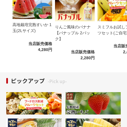
高地栽培完熟すいか 1
りんご風味のバナナ
スミフルお試し
玉(2Lサイズ)
【バナップル 2パッ
ツセット(ご自宅
ク】
当店販売価格
当店販
4,280円
当店販売価格
2
2,280円
ピックアップ
-Pick up-