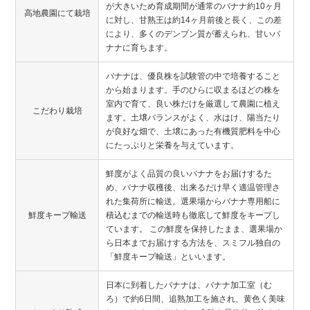
が大きいため育成期間が通常のバナナ約10ヶ月
高地農園にて栽培
に対し、甘熟王は約14ヶ月前後と長く、この差
により、多くのデンプン質が蓄えられ、甘いバ
ナナに育ちます。
バナナは、優良株を試験管の中で培養すること
から始まります。手のひらに収まるほどの株を
室内で育て、良い株だけを厳選して農園に植え
こだわり栽培
ます。土壌バランスがよく、水はけ、陽当たり
が良好な畑で、土壌にあった有機質肥料を中心
にたっぷりと栄養を与えています。
鮮度がよく品質の良いバナナをお届けするた
め、バナナ収穫後、出来るだけ早く適温管理さ
れた集荷所に輸送。選果場からバナナ専用船に
鮮度キープ輸送
積込むまでの輸送時も徹底して鮮度をキープし
ています。 この鮮度を保持したまま、選果場か
ら日本までお届けする方法を、スミフル独自の
「鮮度キープ輸送」といいます。
日本に到着したバナナは、バナナ加工室（む
ろ）で約6日間、追熟加工を施され、黄色く美味