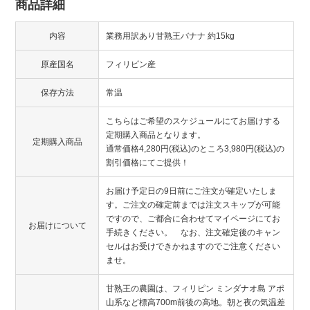
商品詳細
内容
業務用訳あり甘熟王バナナ 約15kg
原産国名
フィリピン産
保存方法
常温
こちらはご希望のスケジュールにてお届けする
定期購入商品となります。
定期購入商品
通常価格4,280円(税込)のところ3,980円(税込)の
割引価格にてご提供！
お届け予定日の9日前にご注文が確定いたしま
す。ご注文の確定前までは注文スキップが可能
ですので、ご都合に合わせてマイページにてお
お届けについて
手続きください。 なお、注文確定後のキャン
セルはお受けできかねますのでご注意ください
ませ。
甘熟王の農園は、フィリピン ミンダナオ島 アポ
山系など標高700m前後の高地。朝と夜の気温差