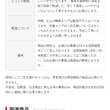
じっくり熟成
しいバナナになります。 食味を最終的に決める
加工技術で熟成した、甘くて美味しいバナナは
このようにして皆さまのもとにお届けします。
沖縄、および離島エリアは配送不可となってお
ります。対象エリアのご注文後についてはキャ
配送について
ンセルとさせていただきます。予めご了承いた
だきますようお願い申し上げます。
商品の特性上、お届けの重量の10％を品質補償
分として含んでおります。品質補償内（約6～10
備考
本程度）の不良につきましてはご容赦くださ
い。なおお届けの重量は風袋込の数値となりま
す。
原則としてご注文後のキャンセル、変更及びお客様都合の返品はお受けで
きません。
不良品、誤配送、注文商品と異なる等の事由のみ、商品到着日を含め2日以
内のご連絡に限りお受け致します。
関連商品
-Related products-