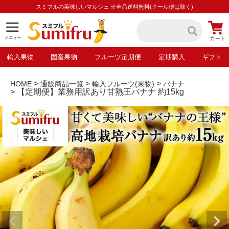
スミフルの美味しいマルシェ ※全品送料無料(クール便は除く)
輸入果物
国産果物
フルーツ定期便
定期購入
ギフト
HOME
通販商品一覧
輸入フルーツ(果物)
バナナ
【定期便】業務用訳あり甘熟王バナナ 約15kg