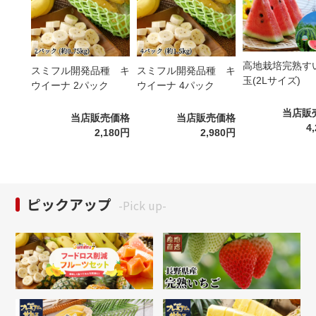
高地栽培完熟すい
スミフル開発品種 キ
スミフル開発品種 キ
玉(2Lサイズ)
ウイーナ 2パック
ウイーナ 4パック
当店販
当店販売価格
当店販売価格
4
2,180円
2,980円
ピックアップ
-Pick up-