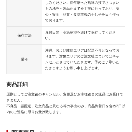
しみください。長年培った熟練の技でさつまい
もの洗浄～製品化までを丁寧に行っており、安
心・安全・品質・食味重視の干し芋を日々作っ
ております。
直射日光・高温多湿を避けて保存してくださ
保存方法
い。
沖縄、および離島エリアは配送不可となってお
ります。対象エリアのご注文後についてはキャ
備考
ンセルとさせていただきます。予めご了承いた
だきますようお願い申し上げます。
商品詳細
原則としてご注文後のキャンセル、変更及びお客様都合の返品はお受けで
きません。
不良品、誤配送、注文商品と異なる等の事由のみ、商品到着日を含め2日以
内のご連絡に限りお受け致します。