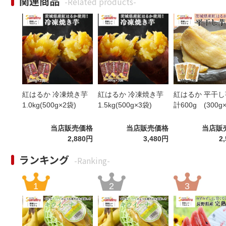
関連商品
-Related products-
紅はるか 冷凍焼き芋
紅はるか 冷凍焼き芋
紅はるか 平干し
1.0kg(500g×2袋)
1.5kg(500g×3袋)
計600g (300g
当店販売価格
当店販売価格
当店販
2,880円
3,480円
2
ランキング
-Ranking-