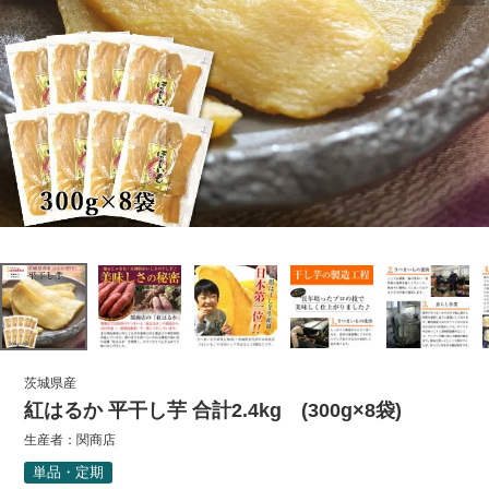
茨城県産
紅はるか 平干し芋 合計2.4kg (300g×8袋)
生産者：
関商店
単品・定期