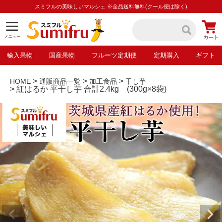
スミフルの美味しいマルシェ ※全品送料無料(クール便は除く)
輸入果物
国産果物
フルーツ定期便
定期購入
ギフト
HOME
通販商品一覧
加工食品
干し芋
紅はるか 平干し芋 合計2.4kg (300g×8袋)