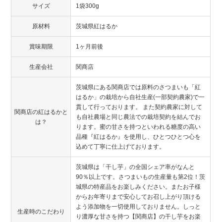
サイズ
1袋300g
原材料
茨城県紅はるか
賞味期限
1ヶ月前後
生産会社
関商店
茨城県にある関商店では原料のさつまいも「紅
はるか」の栽培から自社生産(一部契約農家)で一
貫して行っております。 また契約農家に対して
関商店の紅はるかと
も自社農場と同じ農法での栽培契約を結んでお
は？
ります。蜜の甘さを持つといわれる糖度の高い
品種『紅はるか』を使用し、ひとつひとつ心を
込めて丁寧に仕上げております。
茨城県は「干し芋」の全国シェア率がなんと
90％以上です。さつまいもの生産量も第2位！茨
城県の特産品をお楽しみください。またお子様
からお年寄りまで安心してお召し上がり頂ける
よう添加物を一切使用しておりません。しっと
生産時のこだわり
り濃厚な甘さを持つ【関商店】の干し芋をお楽