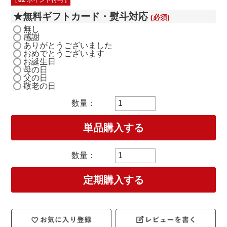
[
82
ポイント付与 ]
★無料ギフトカード・熨斗対応
(必須)
無し
感謝
ありがとうございました
おめでとうございます
お誕生日
母の日
父の日
敬老の日
単品購入する
定期購入する